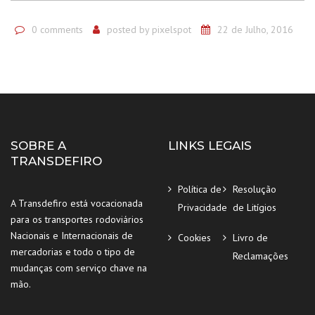
0 comments
posted by
pixelspot
22 de Julho, 2016
SOBRE A
LINKS LEGAIS
TRANSDEFIRO
Política de
Resolução
A Transdefiro está vocacionada
Privacidade
de Litígios
para os transportes rodoviários
Nacionais e Internacionais de
Cookies
Livro de
mercadorias e todo o tipo de
Reclamações
mudanças com serviço chave na
mão.