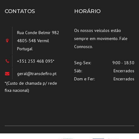
CONTATOS
HORÁRIO
Os nossos veículos estão
Rua Conde Belmir 982
sempre em movimento. Fale
4805-548 Vermil
Connosco.
Portugal
+351 253 468 095*
Seg-Sex:
9:00 - 18:30
Sáb:
Encerrados
geral@transdefiro.pt
Dom e Fer:
Encerrados
*(Custo de chamada p/ rede
fixa nacional)