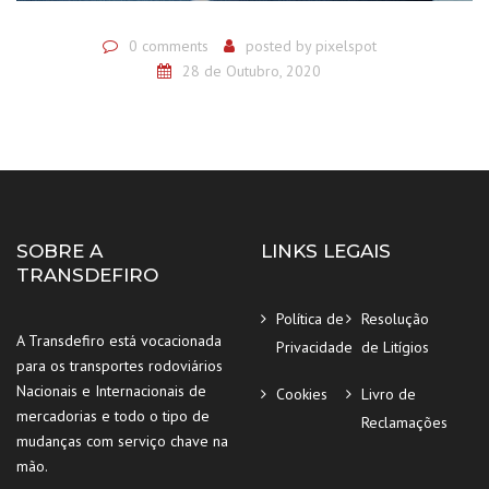
0 comments
posted by
pixelspot
28 de Outubro, 2020
SOBRE A
LINKS LEGAIS
TRANSDEFIRO
Política de
Resolução
A Transdefiro está vocacionada
Privacidade
de Litígios
para os transportes rodoviários
Nacionais e Internacionais de
Cookies
Livro de
mercadorias e todo o tipo de
Reclamações
mudanças com serviço chave na
mão.