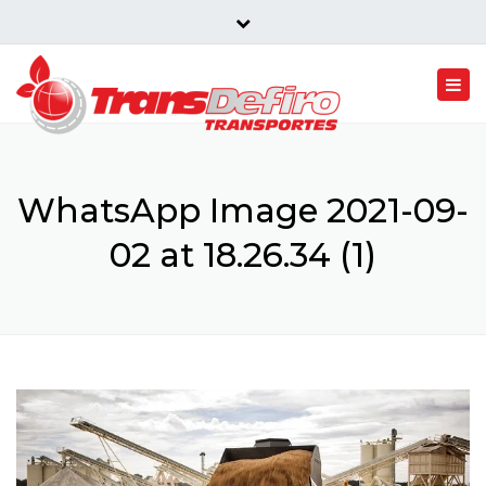
Rua Conde Belmir 982 4805-548 Vermil Portugal
Close
top
Togg
bar
navi
WhatsApp Image 2021-09-
02 at 18.26.34 (1)