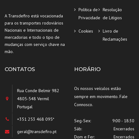
Política de
Resolução
A Transdefiro está vocacionada
Privacidade
de Litígios
para os transportes rodoviários
Nacionais e Internacionais de
Cookies
Livro de
mercadorias e todo o tipo de
Reclamações
mudanças com serviço chave na
mão.
CONTATOS
HORÁRIO
Os nossos veículos estão
Rua Conde Belmir 982
sempre em movimento. Fale
4805-548 Vermil
Connosco.
Portugal
+351 253 468 095*
Seg-Sex:
9:00 - 18:30
Sáb:
Encerrados
geral@transdefiro.pt
Dom e Fer:
Encerrados