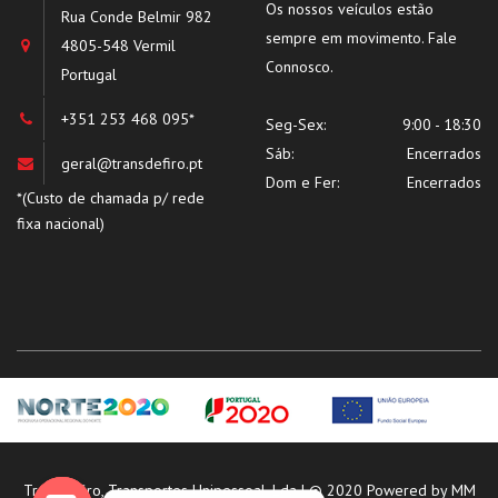
Os nossos veículos estão
Rua Conde Belmir 982
sempre em movimento. Fale
4805-548 Vermil
Connosco.
Portugal
+351 253 468 095*
Seg-Sex:
9:00 - 18:30
Sáb:
Encerrados
geral@transdefiro.pt
Dom e Fer:
Encerrados
*(Custo de chamada p/ rede
fixa nacional)
Transdefiro, Transportes Unipessoal, Lda | © 2020 Powered by
MM