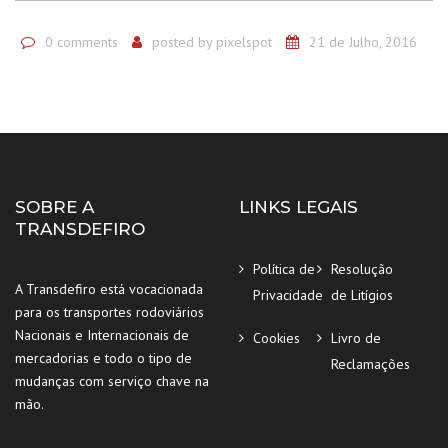
0 comments
posted by
pixelspot
21 de Julho, 2016
SOBRE A
LINKS LEGAIS
TRANSDEFIRO
Política de
Resolução
A Transdefiro está vocacionada
Privacidade
de Litígios
para os transportes rodoviários
Nacionais e Internacionais de
Cookies
Livro de
mercadorias e todo o tipo de
Reclamações
mudanças com serviço chave na
mão.