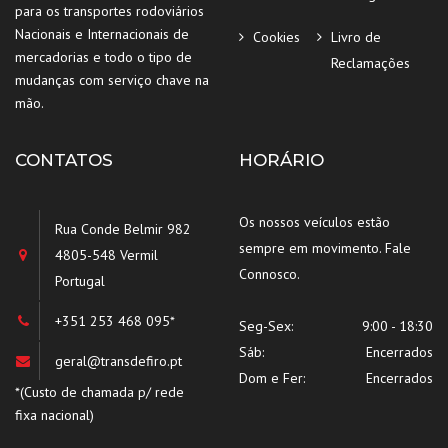
para os transportes rodoviários
Nacionais e Internacionais de
Cookies
Livro de
mercadorias e todo o tipo de
Reclamações
mudanças com serviço chave na
mão.
CONTATOS
HORÁRIO
Os nossos veículos estão
Rua Conde Belmir 982
sempre em movimento. Fale
4805-548 Vermil
Connosco.
Portugal
+351 253 468 095*
Seg-Sex:
9:00 - 18:30
Sáb:
Encerrados
geral@transdefiro.pt
Dom e Fer:
Encerrados
*(Custo de chamada p/ rede
fixa nacional)