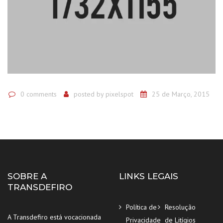
0 comments
posted by
pixelspot
25 de Março, 2015
SOBRE A
LINKS LEGAIS
TRANSDEFIRO
Política de
Resolução
A Transdefiro está vocacionada
Privacidade
de Litígios