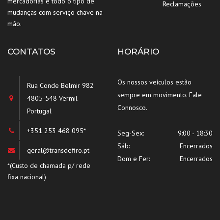
mercadorias e todo o tipo de
Reclamações
mudanças com serviço chave na
mão.
CONTATOS
HORÁRIO
Os nossos veículos estão
Rua Conde Belmir 982
sempre em movimento. Fale
4805-548 Vermil
Connosco.
Portugal
+351 253 468 095*
Seg-Sex:
9:00 - 18:30
Sáb:
Encerrados
geral@transdefiro.pt
Dom e Fer:
Encerrados
*(Custo de chamada p/ rede
fixa nacional)