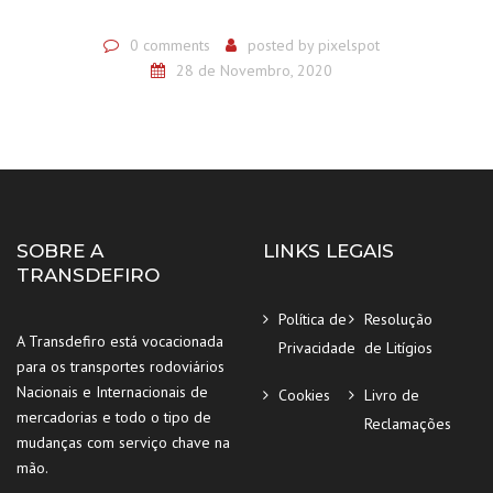
0 comments
posted by
pixelspot
28 de Novembro, 2020
SOBRE A
LINKS LEGAIS
TRANSDEFIRO
Política de
Resolução
A Transdefiro está vocacionada
Privacidade
de Litígios
para os transportes rodoviários
Nacionais e Internacionais de
Cookies
Livro de
mercadorias e todo o tipo de
Reclamações
mudanças com serviço chave na
mão.