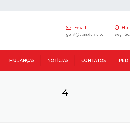
l
Email
Hor
geral@transdefiro.pt
Seg - Se
MUDANÇAS
NOTÍCIAS
CONTATOS
PED
4