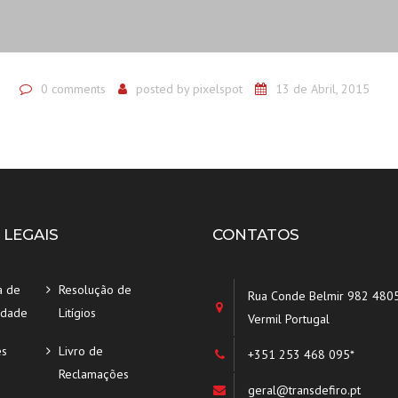
0 comments
posted by
pixelspot
13 de Abril, 2015
 LEGAIS
CONTATOS
a de
Resolução de
Rua Conde Belmir 982 480
idade
Litígios
Vermil Portugal
es
Livro de
+351 253 468 095*
Reclamações
geral@transdefiro.pt