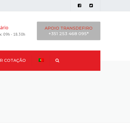
ário
APOIO TRANSDEFIRO
+351 253 468 095*
x: 09h - 18.30h
IR COTAÇÃO
Procurar