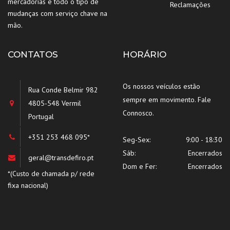
mercadorias e todo o tipo de
Reclamações
mudanças com serviço chave na
mão.
CONTATOS
HORÁRIO
Os nossos veículos estão
Rua Conde Belmir 982
sempre em movimento. Fale
4805-548 Vermil
Connosco.
Portugal
+351 253 468 095*
Seg-Sex:
9:00 - 18:30
Sáb:
Encerrados
geral@transdefiro.pt
Dom e Fer:
Encerrados
*(Custo de chamada p/ rede
fixa nacional)