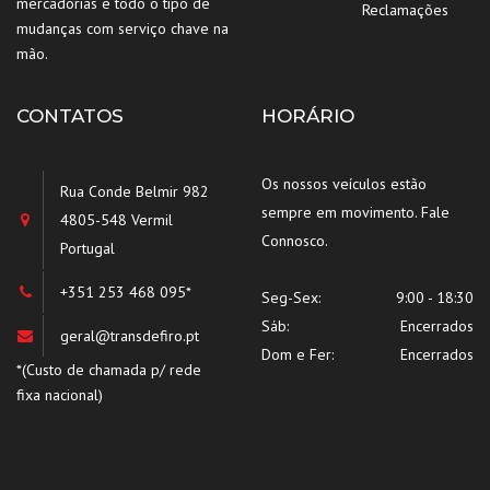
mercadorias e todo o tipo de
Reclamações
mudanças com serviço chave na
mão.
CONTATOS
HORÁRIO
Os nossos veículos estão
Rua Conde Belmir 982
sempre em movimento. Fale
4805-548 Vermil
Connosco.
Portugal
+351 253 468 095*
Seg-Sex:
9:00 - 18:30
Sáb:
Encerrados
geral@transdefiro.pt
Dom e Fer:
Encerrados
*(Custo de chamada p/ rede
fixa nacional)