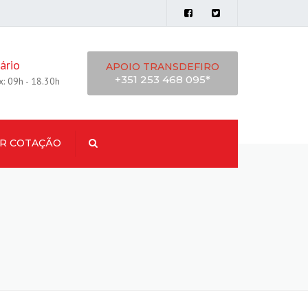
ário
APOIO TRANSDEFIRO
+351 253 468 095*
x: 09h - 18.30h
IR COTAÇÃO
Procurar