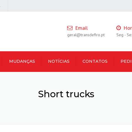
l
Email
Hor
geral@transdefiro.pt
Seg - Se
MUDANÇAS
NOTÍCIAS
CONTATOS
PED
Short trucks