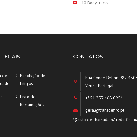
10 Body trucks
 LEGAIS
CONTATOS
a de
Resolução de
Rua Conde Belmir 982 480
idade
Litígios
Vermil Portugal
es
Livro de
+351 253 468 095*
Reclamações
geral@transdefiro.pt
*(Custo de chamada p/ rede fixa na