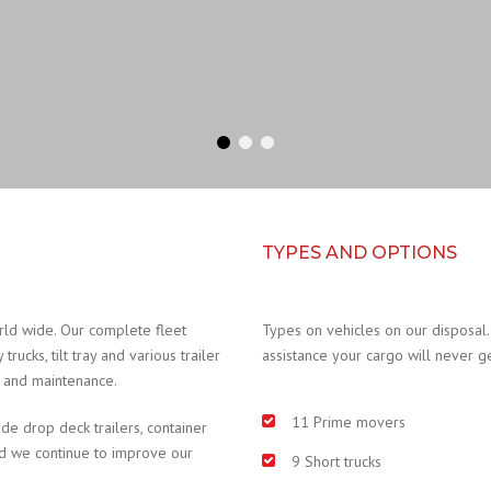
TYPES AND OPTIONS
rld wide. Our complete fleet
Types on vehicles on our disposal.
ucks, tilt tray and various trailer
assistance your cargo will never g
e and maintenance.
11 Prime movers
ude drop deck trailers, container
nd we continue to improve our
9 Short trucks