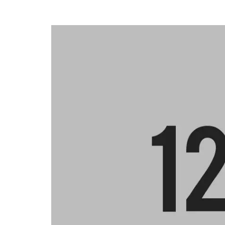
CARGAS PARCIAIS (L
MONTAGEM E
DESMONTAGEM
MUDANÇAS
FLUXO REGULAR NO
DOIS SENTIDOS
TRANSPORTE E
COMERCIALIZAÇÃO
BRITAS, AREIAS, TE
E GRANITOS
SERVICO DE ZORRA
COM GUINCHO PAR
TRANSPORTE
NACIONAL E
INTERNACIONAL.