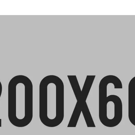
TL)
S
 DE
RRAS
A